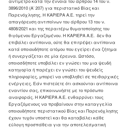
αντίμετρο κατά την έννοια του άρθρου 14 του ν.
3896/2010 (Α’ 207) για περιστατικό Βίας και
Παρενόχλησης. Η ΚΑΡΙΕΡΑ Α.Ε. τηρεί την
απαγόρευση αντιποίνων του άρθρου 13 του ν.
4808/2021 και της περαιτέρω θυματοποίησης του
θιγόμενου Εργαζομένου. Η ΚΑΡΙΕΡΑ Α.Ε. δεν θα
επιβάλει αντίποινα, ούτε θα επιτρέψει αντίποινα
κατά οποιουδήποτε ατόμου που εγείρει ένα ζήτημα
ή συνεργάζεται σε μία έρευνα. Ωστόσο,
οποιοσδήποτε υποβάλει εν γνώσει του μια ψευδή
κατηγορία ή παρέχει εν γνώσει του ψευδείς
πληροφορίες, μπορεί να υποβληθεί σε πειθαρχικές
ενέργειες. Εάν πιστεύετε ότι ασκούνται αντίποινα
εναντίον σας, επικοινωνήστε με το πρόσωπο
αναφοράς. Η KΑΡΙΕΡΑ Α.Ε. ενθαρρύνει τους
Εργαζόμενους να προβαίνουν στην καταγγελία
οποιουδήποτε περιστατικού Βίας και Παρενόχλησης
έχουν τυχόν υποστεί και θα καταβάλει κάθε
εύλογη προσπάθεια για την αποτελεσματική