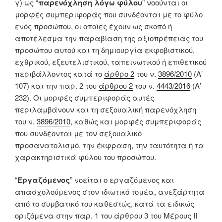
γ) ως “
παρενόχληση λόγω φύλου
” νοούνται οι
μορφές συμπεριφοράς που συνδέονται με το φύλο
ενός προσώπου, οι οποίες έχουν ως σκοπό ή
αποτέλεσμα την παραβίαση της αξιοπρέπειας του
προσώπου αυτού και τη δημιουργία εκφοβιστικού,
εχθρικού, εξευτελιστικού, ταπεινωτικού ή επιθετικού
περιβάλλοντος κατά το
άρθρο 2
του ν.
3896/2010
(Α’
107) και την παρ. 2 του
άρθρου 2
του ν.
4443/2016
(Α’
232). Οι μορφές συμπεριφοράς αυτές
περιλαμβάνουν και τη σεξουαλική παρενόχληση
του ν.
3896/2010
, καθώς και μορφές συμπεριφοράς
που συνδέονται με τον σεξουαλικό
προσανατολισμό, την έκφραση, την ταυτότητα ή τα
χαρακτηριστικά φύλου του προσώπου.
“
Εργαζόμενος
” νοείται ο εργαζόμενος και
απασχολούμενος στον ιδιωτικό τομέα, ανεξάρτητα
από το συμβατικό του καθεστώς, κατά τα ειδικώς
οριζόμενα στην παρ. 1 του άρθρου 3 του Μέρους ΙΙ