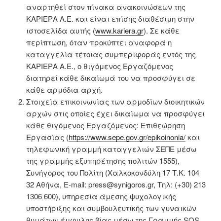
αναρτηθεί στον πίνακα ανακοινώσεων της
ΚΑΡΙΕΡΑ Α.Ε. και είναι επίσης διαθέσιμη στην
ιστοσελίδα αυτής (
www.kariera.gr
). Σε κάθε
περίπτωση, όταν προκύπτει αναφορά η
καταγγελία τέτοιας συμπεριφοράς εντός της
ΚΑΡΙΕΡΑ Α.Ε., ο θιγόμενος Εργαζόμενος
διατηρεί κάθε δικαίωμά του να προσφύγει σε
κάθε αρμόδια αρχή.
Στοιχεία επικοινωνίας των αρμοδίων διοικητικών
αρχών στις οποίες έχει δικαίωμα να προσφύγει
κάθε θιγόμενος Εργαζόμενος: Επιθεώρηση
Εργασίας (
https://www.sepe.gov.gr/epikoinonia/
και
τηλεφωνική γραμμή καταγγελιών ΣΕΠΕ μέσω
της γραμμής εξυπηρέτησης πολιτών 1555),
Συνήγορος του Πολίτη (Χαλκοκονδύλη 17 Τ.Κ. 104
32 Αθήνα, E-mail: press@synigoros.gr, Τηλ: (+30) 213
1306 600), υπηρεσία άμεσης ψυχολογικής
υποστήριξης και συμβουλευτικής των γυναικών
θυμάτων έμφυλης βίας μέσω της Γραμμής SOS