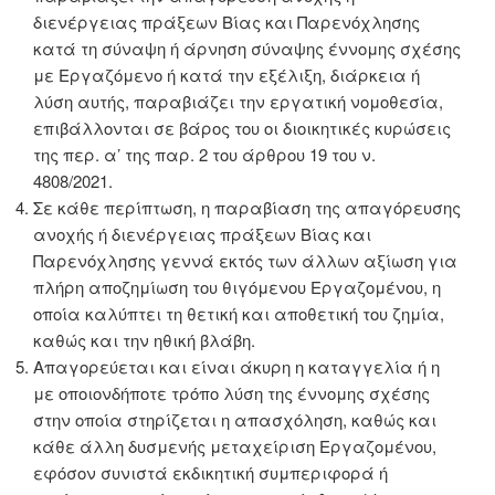
διενέργειας πράξεων Βίας και Παρενόχλησης
κατά τη σύναψη ή άρνηση σύναψης έννομης σχέσης
με Εργαζόμενο ή κατά την εξέλιξη, διάρκεια ή
λύση αυτής, παραβιάζει την εργατική νομοθεσία,
επιβάλλονται σε βάρος του οι διοικητικές κυρώσεις
της περ. α’ της παρ. 2 του άρθρου 19 του ν.
4808/2021.
Σε κάθε περίπτωση, η παραβίαση της απαγόρευσης
ανοχής ή διενέργειας πράξεων Βίας και
Παρενόχλησης γεννά εκτός των άλλων αξίωση για
πλήρη αποζημίωση του θιγόμενου Εργαζομένου, η
οποία καλύπτει τη θετική και αποθετική του ζημία,
καθώς και την ηθική βλάβη.
Απαγορεύεται και είναι άκυρη η καταγγελία ή η
με οποιονδήποτε τρόπο λύση της έννομης σχέσης
στην οποία στηρίζεται η απασχόληση, καθώς και
κάθε άλλη δυσμενής μεταχείριση Εργαζομένου,
εφόσον συνιστά εκδικητική συμπεριφορά ή