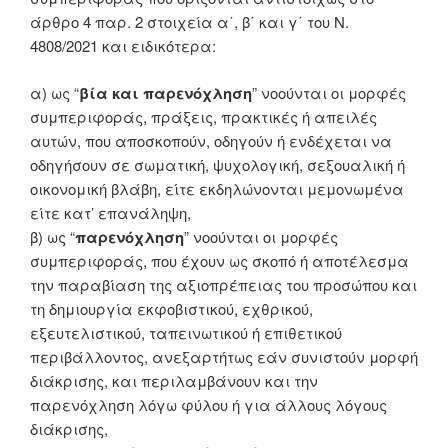
άρθρο 4 παρ. 2 στοιχεία α΄, β΄ και γ΄ του Ν.
4808/2021 και ειδικότερα:
α) ως “
βία και παρενόχληση
” νοούνται οι μορφές
συμπεριφοράς, πράξεις, πρακτικές ή απειλές
αυτών, που αποσκοπούν, οδηγούν ή ενδέχεται να
οδηγήσουν σε σωματική, ψυχολογική, σεξουαλική ή
οικονομική βλάβη, είτε εκδηλώνονται μεμονωμένα
είτε κατ’ επανάληψη,
β) ως “
παρενόχληση
” νοούνται οι μορφές
συμπεριφοράς, που έχουν ως σκοπό ή αποτέλεσμα
την παραβίαση της αξιοπρέπειας του προσώπου και
τη δημιουργία εκφοβιστικού, εχθρικού,
εξευτελιστικού, ταπεινωτικού ή επιθετικού
περιβάλλοντος, ανεξαρτήτως εάν συνιστούν μορφή
διάκρισης, και περιλαμβάνουν και την
παρενόχληση λόγω φύλου ή για άλλους λόγους
διάκρισης,