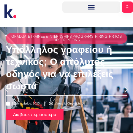
GRADUATE TRAINEE & INTERNSHIPS PROGRAMS
,
HIRING
,
HR JOB
DESCRIPTIONS
Υπάλληλος γραφείου ή
τεχνικός; Ο απόλυτος
οδηγός για να επιλέξεις
σωστά
2 Σεπτεμβρίου, 2025
Vangelis Chrysochoou
Διάβασε περισσότερα