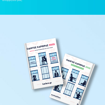
απορρήτου
μας.