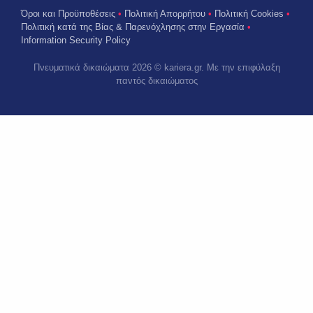
Όροι και Προϋποθέσεις
•
Πολιτική Απορρήτου
•
Πολιτική Cookies
•
Πολιτική κατά της Βίας & Παρενόχλησης στην Εργασία
•
Information Security Policy
Πνευματικά δικαιώματα 2026 © kariera.gr. Με την επιφύλαξη
παντός δικαιώματος