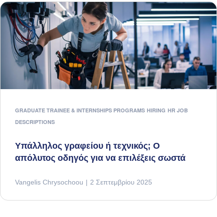
GRADUATE TRAINEE & INTERNSHIPS PROGRAMS
HIRING
HR JOB
DESCRIPTIONS
Υπάλληλος γραφείου ή τεχνικός; Ο
απόλυτος οδηγός για να επιλέξεις σωστά
Vangelis Chrysochoou
2 Σεπτεμβρίου 2025