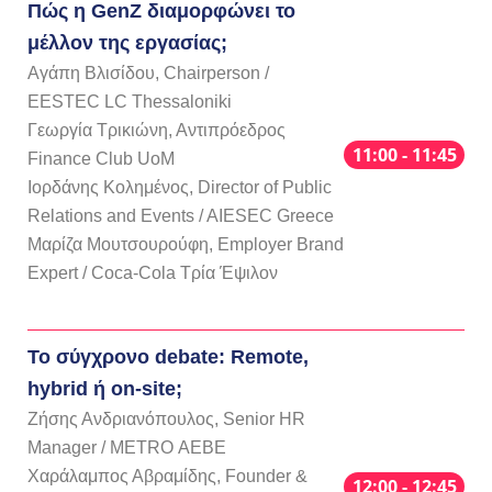
Πώς η GenZ διαμορφώνει το
μέλλον της εργασίας;
Αγάπη Βλισίδου, Chairperson /
EESTEC LC Thessaloniki
Γεωργία Τρικιώνη, Αντιπρόεδρος
11:00 - 11:45
Finance Club UoM
Ιορδάνης Κολημένος, Director of Public
Relations and Events / AIESEC Greece
Μαρίζα Μουτσουρούφη, Employer Brand
Expert / Coca-Cola Τρία Έψιλον
Το σύγχρονο debate: Remote,
hybrid ή on-site;
Ζήσης Ανδριανόπουλος, Senior HR
Manager / METRO ΑΕΒΕ
Χαράλαμπος Αβραμίδης, Founder &
12:00 - 12:45