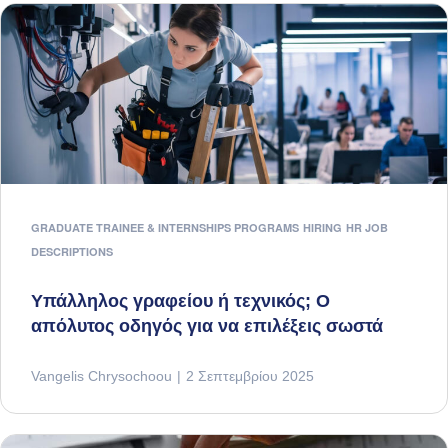
GRADUATE TRAINEE & INTERNSHIPS PROGRAMS
HIRING
HR JOB
DESCRIPTIONS
Υπάλληλος γραφείου ή τεχνικός; Ο
απόλυτος οδηγός για να επιλέξεις σωστά
Vangelis Chrysochoou
2 Σεπτεμβρίου 2025