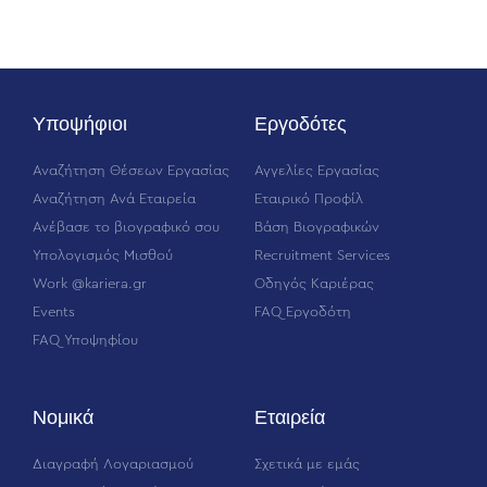
Υποψήφιοι
Εργοδότες
Αναζήτηση Θέσεων Εργασίας
Αγγελίες Εργασίας
Αναζήτηση Ανά Εταιρεία
Εταιρικό Προφίλ
Ανέβασε το βιογραφικό σου
Βάση Βιογραφικών
Υπολογισμός Μισθού
Recruitment Services
Work @kariera.gr
Οδηγός Καριέρας
Events
FAQ Εργοδότη
FAQ Υποψηφίου
Νομικά
Εταιρεία
Διαγραφή Λογαριασμού
Σχετικά με εμάς