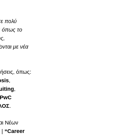
τε πολύ
ς όπως το
ς,
ονται με νέα
ρήσεις, όπως:
osis
,
uiting
,
PwC
ΛΟΣ
.
αι Νέων
 |
“Career