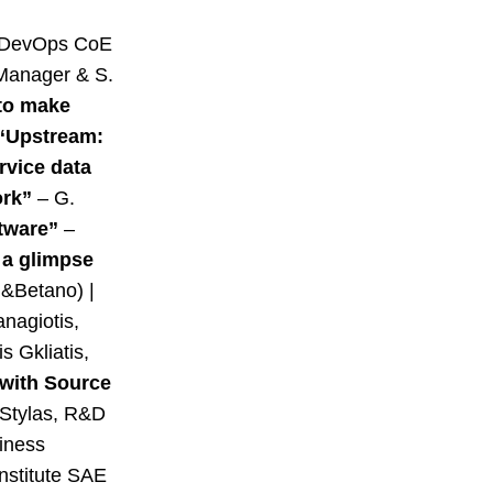
, DevOps CoE
Manager & S.
to make
“Upstream:
rvice data
ork”
– G.
ftware”
–
 a glimpse
n&Betano) |
nagiotis,
 Gkliatis,
s with Source
 Stylas, R&D
iness
nstitute SAE