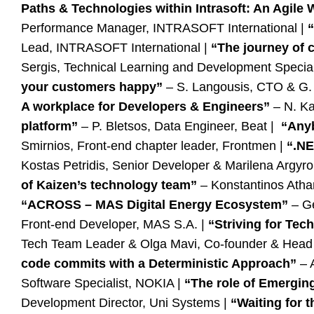
Paths & Technologies within Intrasoft: An Agile
Performance Manager, INTRASOFT International |
Lead, INTRASOFT International |
“The journey of 
Sergis, Technical Learning and Development Specia
your customers happy”
– S. Langousis, CTO & G.
A workplace for Developers & Engineers”
– N. Ka
platform”
– P. Bletsos, Data Engineer, Beat |
“Anyb
Smirnios, Front-end chapter leader, Frontmen |
“.N
Kostas Petridis, Senior Developer & Marilena Argyr
of Kaizen’s technology team”
– Konstantinos Atha
“ACROSS – MAS Digital Energy Ecosystem”
– Ge
Front-end Developer, MAS S.A. |
“Striving for Tec
Tech Team Leader & Olga Mavi, Co-founder & Head o
code commits with a Deterministic Approach”
– 
Software Specialist, NOKIA |
“The role of Emergin
Development Director, Uni Systems |
“Waiting for t