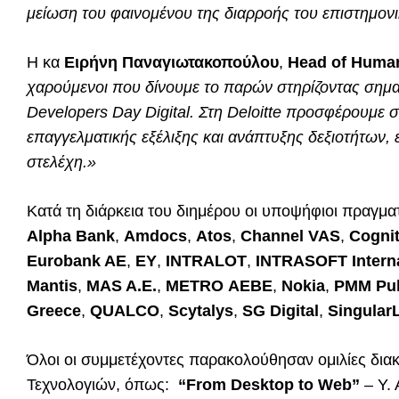
μείωση του φαινομένου της διαρροής του επιστημονι
H κα
Ειρήνη Παναγιωτακοπούλου
,
Head of Huma
χαρούμενοι που δίνουμε το παρών στηρίζοντας σημ
Developers Day Digital. Στη Deloitte προσφέρουμε
επαγγελματικής εξέλιξης και ανάπτυξης δεξιοτήτων, 
στελέχη.»
Κατά τη διάρκεια του διημέρου οι υποψήφιοι πραγμα
Alpha Bank
,
Amdocs
,
Atos
,
Channel VAS
,
Cognit
Eurobank AE
,
EY
,
INTRALOT
,
INTRASOFT Interna
Mantis
,
MAS A.E.
,
METRO ΑΕΒΕ
,
Nokia
,
PMM Pub
Greece
,
QUALCO
,
Scytalys
,
SG Digital
,
Singular
Όλοι οι συμμετέχοντες παρακολούθησαν ομιλίες δι
Τεχνολογιών, όπως:
“From Desktop to Web”
– Y. 