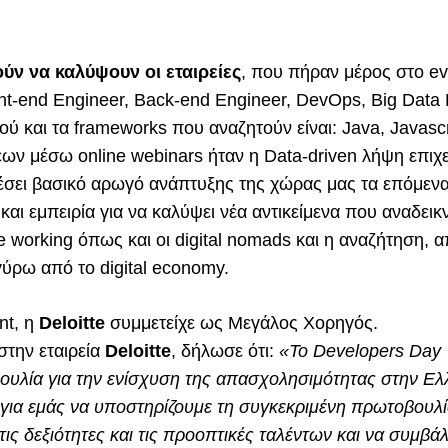
ν να καλύψουν οι εταιρείες
, που πήραν μέρος στο ev
ont-end Engineer, Back-end Engineer, DevΟps, Big Data 
 και τα frameworks που αναζητούν είναι: Java, Javascri
εων μέσω online webinars ήταν η Data-driven λήψη επιχ
έσει βασικό αρωγό ανάπτυξης της χώρας μας τα επόμενα
και εμπειρία για να καλύψει νέα αντικείμενα που αναδεικν
 working όπως και οι digital nomads και η αναζήτηση, 
ύρω από το digital economy.
nt, η
Deloitte
συμμετείχε ως Μεγάλος Χορηγός.
στην εταιρεία
Deloitte
, δήλωσε ότι:
«Το Developers Day
ουλία για την ενίσχυση της απασχολησιμότητας στην Ελ
 για εμάς να υποστηρίζουμε τη συγκεκριμένη πρωτοβουλία
 τις δεξιότητες και τις προοπτικές ταλέντων και να συμβ