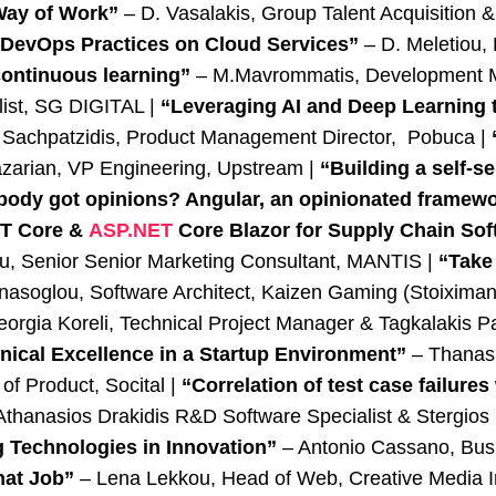
 Way of Work”
– D. Vasalakis, Group Talent Acquisition &
“DevOps Practices on Cloud Services”
– D. Meletiou
continuous learning”
– M.Mavrommatis, Development 
list, SG DIGITAL |
“Leveraging AI and Deep Learning 
 Sachpatzidis, Product Management Director, Pobuca |
zarian, VP Engineering, Upstream |
“Building a self-se
ody got opinions? Angular, an opinionated framew
ET Core &
ASP.NET
Core Blazor for Supply Chain So
ou, Senior Senior Marketing Consultant, MANTIS |
“Take
nasoglou, Software Architect, Kaizen Gaming (Stoixima
orgia Koreli, Technical Project Manager & Tagkalakis Pa
hnical Excellence in a Startup Environment”
– Thanasis
f Product, Socital |
“Correlation of test case failure
Athanasios Drakidis R&D Software Specialist & Stergios
g Technologies in Innovation”
– Antonio Cassano, Bus
hat Job”
– Lena Lekkou, Head of Web, Creative Media I