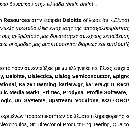
κού δυναμικού στην Ελλάδα (brain drain).»
n Resources
στην εταιρεία
Deloitte
δήλωσε ότι:
«Είμασ
αντικές πρωτοβουλίες ενίσχυσης της απασχολησιμότητα
 στους ανθρώπους μας δυνατότητες συνεχούς εκπαίδευση
ενώ οι ομάδες μας αναπτύσσονται διαρκώς και εμπλουτίζ
τοποίησαν συνεντεύξεις με
31
ελληνικές και ξένες επιχει
y, Deloitte
,
Dialectica
,
Dialog Semiconductor
,
Epign
tional
,
Kaizen Gaming
,
kariera.gr
,
kariera.gr IT Recr
lic Media Markt
,
Printec
,
Prodyna
,
Profile Software
,
Logic
,
Uni Systems
,
Upstream
,
Vodafone
,
ΚΩΤΣΟΒΟ
ακεκριμένων προσωπικοτήτων σε θέματα Πληροφορικής κ
Alexopoulos, Sr. Director of Product Engineering, Qualco