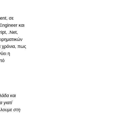
ent, σε
Engineer και
pt, .Net,
ειρηματικών
 χρόνια, πως
ύει η
από
λάδα και
 γιατί
άλλουμε στη