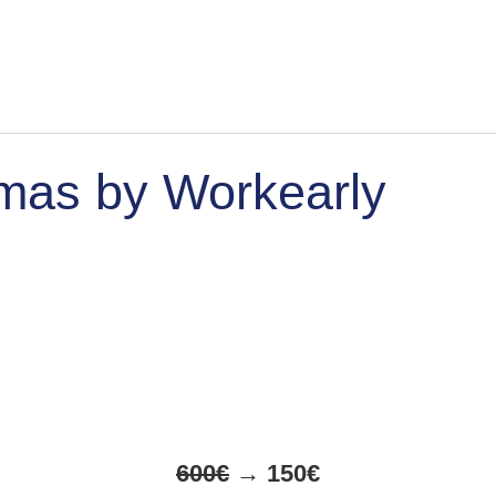
omas by Workearly
600€
→ 150€