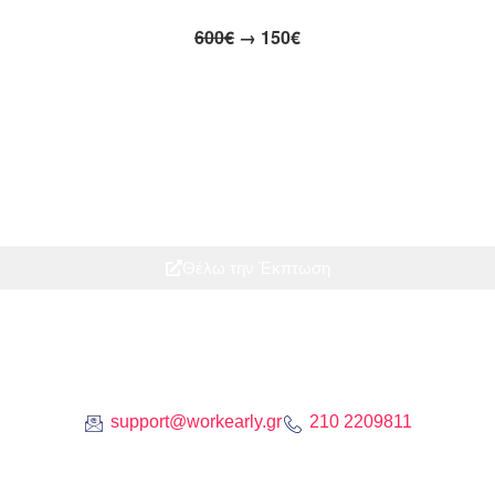
600€
→ 150€
Θέλω την Έκπτωση
support@workearly.gr
210 2209811