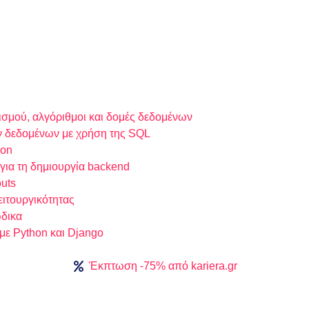
ισμού, αλγόριθμοι και δομές δεδομένων
ν δεδομένων με χρήση της SQL
hon
ια τη δημιουργία backend
uts
ειτουργικότητας
ώδικα
 με Python και Django
Έκπτωση -75% από kariera.gr