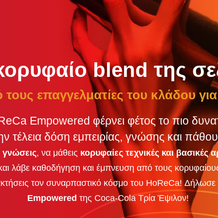
κορυφαίο blend της σε
 τους επαγγελματίες του κλάδου για
eCa Empowered φέρνει φέτος το πιο δυνατό
ην τέλεια δόση εμπειρίας, γνώσης και πάθου
ς
γνώσεις
, να μάθεις
κορυφαίες τεχνικές και βασικές α
 και λάβε καθοδήγηση και έμπνευση από τους κορυφαίου
ατακτήσεις τον συναρπαστικό κόσμο του HoReCa!
Δήλωσε 
Empowered
της Coca-Cola Τρία Έψιλον!