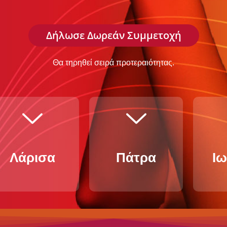
Δήλωσε Δωρεάν Συμμετοχή
Θα τηρηθεί σειρά προτεραιότητας.
Απριλίου
Α
Μαρτίου
Λάρισα
Πάτρα
Ιω
Πέμπτη 4
Τ
Τετάρτη 20