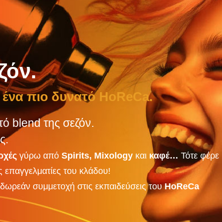
ζόν.
 ένα πιο δυνατό HoReCa.
 blend της σεζόν.
ς.
ρχές
γύρω από
Spirits, Mixology
και
καφέ…
Τότε φέρε
ς επαγγελματίες του κλάδου!
δωρεάν συμμετοχή στις εκπαιδεύσεις του
HoReCa