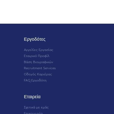
Εργοδότες
Αγγελίες Εργασίας
Εταιρικό Προφίλ
Βάση Βιογραφικών
Recruitment Services
Οδηγός Καριέρας
FAQ Εργοδότη
Εταιρεία
Σχετικά με εμάς
Επικοινωνία