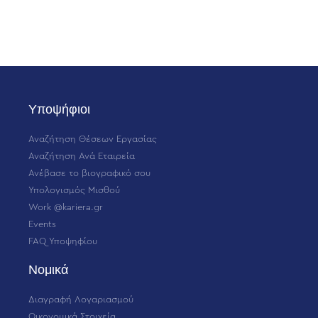
Υποψήφιοι
Αναζήτηση Θέσεων Εργασίας
Αναζήτηση Ανά Εταιρεία
Ανέβασε το βιογραφικό σου
Υπολογισμός Μισθού
Work @kariera.gr
Events
FAQ Υποψηφίου
Νομικά
Διαγραφή Λογαριασμού
Οικονομικά Στοιχεία